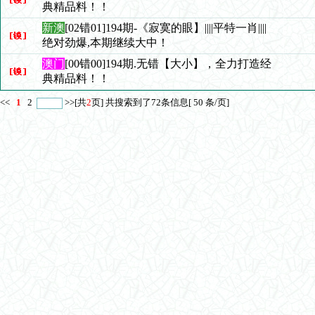
典精品料！！
新澳
[02错01]194期-《寂寞的眼】||||平特一肖||||
绝对劲爆,本期继续大中！
澳门
[00错00]194期.无错【大小】，全力打造经
典精品料！！
<<
1
2
>>
[共
2
页] 共搜索到了72条信息[ 50 条/页]