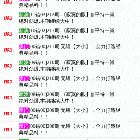
典精品料！！
新澳
[11错03]212期-《寂寞的眼】||||平特一肖||||
绝对劲爆,本期继续大中！
新澳
[10错02]211期-《寂寞的眼】||||平特一肖||||
绝对劲爆,本期继续大中！
澳门
[00错00]211期.无错【大小】，全力打造经
典精品料！！
新澳
[09错01]210期-《寂寞的眼】||||平特一肖||||
绝对劲爆,本期继续大中！
澳门
[00错00]210期.无错【大小】，全力打造经
典精品料！！
新澳
[08错01]209期-《寂寞的眼】||||平特一肖||||
绝对劲爆,本期继续大中！
澳门
[00错00]209期.无错【大小】，全力打造经
典精品料！！
澳门
[00错00]208期.无错【大小】，全力打造经
典精品料！！