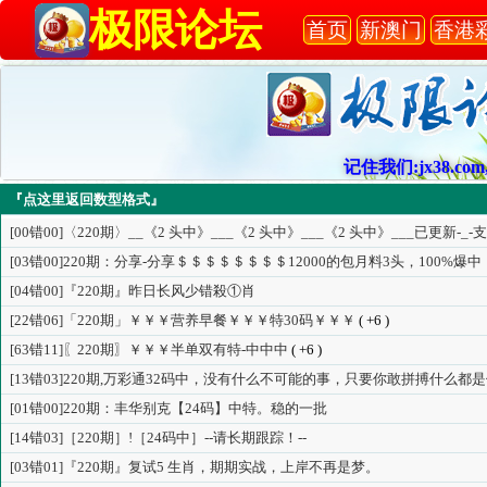
极限论坛
首页
新澳门
香港
记住我们:jx38.com,
『点这里返回数型格式』
[00错00]〈220期〉__《2 头中》___《2 头中》___《2 头中》___已更新-_
[03错00]220期：分享-分享＄＄＄＄＄＄＄＄12000的包月料3头，100%爆中
[04错00]『220期』昨日长风少错殺①肖
[22错06]「220期」￥￥￥营养早餐￥￥￥特30码￥￥￥
( +6 )
[63错11]〖220期〗￥￥￥半单双有特-中中中
( +6 )
[13错03]220期,万彩通32码中，没有什么不可能的事，只要你敢拼搏什么都
[01错00]220期：丰华别克【24码】中特。稳的一批
[14错03]［220期］!［24码中］--请长期跟踪！--
[03错01]『220期』复试5 生肖，期期实战，上岸不再是梦。