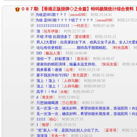
０８７期:【香港正版掛牌◇之全篇】特码极限统计综合资料
评:
为啥是081期？？？
【
socool100
】
时间:23:54:41
评:
为啥 是081期？？？？错了？？？？
【
socool100
】
时间:23:55:2
评:
111111111111111111
【
一代肖王
】
时间:07:42:09
评:
顶
【
玩车伊族
】
时间:22:37:18
评:
不错 不错 比我强多了
【
爱在哪里
】
时间:23:01:21
评:
男人2大爱好：拉良家妇女下水，劝风尘女子从良。女人2大爱
评:
论坛有你更精彩…………期待高手期期精彩。
【
时光流离
】
时
评:
DD
【
极品人渣
】
时间:14:06:08
评:
顶你一下，好贴要顶！
【
喜乐乐
】
时间:16:09:47
评:
谢谢你的精彩演绎，输赢永远支持你。
【
快乐女孩
】
时间:18:4
评:
我来看看！谢谢
【
山哥
】
时间:19:23:18
评:
要不我崇拜你?行吗?
【
青天霹雳
】
时间:11:10:04
评:
顶上 ！顶上 ！
【
人仰马翻
】
时间:09:00:50
评:
顶上 ！顶上 ！
【
人仰马翻
】
时间:09:00:53
评:
高手！！牛d
【
火炮
】
时间:09:00:57
评:
d
【
准支持
】
时间:13:00:32
评:
只想抽烟喝酒
【
兰心慧质
】
时间:15:58:05
评:
见一次顶一次，确实好料，希望你能长期发表，造福彩民！向
评:
见一次顶一次，确实好料，希望你能长期发表，造福彩民！向
评:
11111
【
动心
】
时间:18:27:33
评:
1
【
饱穿
】
时间:23:10:53
评:
“劣”差人一等，是因为比别人少出了力。
【
蓝哥哥
】
时间:11:5
评:
顶顶顶
【
天各一方
】
时间:11:00:33