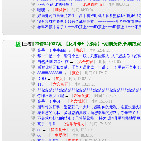
评:
→
不错 不错 比我强多了
【
老酒馆的猫
】
时间:09:08:02
评:
→
嘿嘿
【
蝴蝶梦
】
时间:14:30:04
评:
好雨知时节当春乃发生！高手看准时机！多多照福我们彩民！
评:
没有常胜的将军！只有久战的英雄！========能坚持发表更是
评:
参料不顶非君子！===dD顶上===dD顶上===dD顶上！===
[23错04]087期:【反斗◆÷【⑧肖】÷期期免费,长期跟踪
[王者]
评:
→
高手！！牛牛ddd
【
热恋
】
时间:22:47:23
评:
帮一个是一个，帮两个是一双，只要能帮人~人民感谢你！好料
评:
→
自然法则.强者生存
【
六合委员
】
时间:00:09:05
评:
感谢你的无私奉献。千言万语化成一句话： 一切尽在不言中！
评:
→
8888888888888
【
藏心
】
时间:01:52:17
评:
→
DDD
【
知足
】
时间:12:02:27
评:
→
111
【
六合富哥
】
时间:13:27:23
评:
鼎鼎鼎鼎鼎鼎鼎鼎鼎鼎鼎鼎鼎鼎鼎鼎鼎鼎鼎鼎鼎鼎鼎鼎鼎鼎鼎
评:
→
你咋不理我了呢
【
邻家女孩
】
时间:15:28:57
评:
→
高手！！牛dd
【
老六博彩
】
时间:15:56:11
评:
感谢你的好料，造福彩民一大片，感谢你的无私，输赢永远支
评:
感谢您的无私，多谢您的真诚，顶您奉献的好料，你辛苦了！
评:
不奢求您期期的精准！只希望您能 ［持之以恒且尽可能地早更
评:
→
高手！牛D
【
难得有情人
】
时间:17:15:02
评:
→
dd
【
留着胡子
】
时间:17:15:04
评:
→
dd
【
一生爱你
】
时间:18:32:36
评:
→
高手！牛DD
【
双车马
】
时间:19:41:35