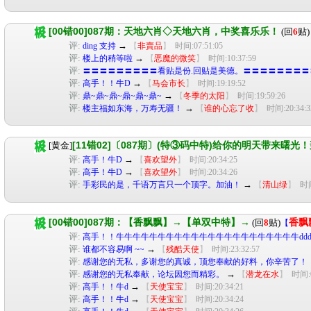
[00错00]087期：天地六肖◇天地六肖，中奖喜乐乐！
(回
6
贴)
评:
→
ding 支持
【
非賣品
】
时间:07:51:05
评:
→
楼上的稍等啦
【
恶魔的微笑
】
时间:10:37:59
评:
〓〓〓〓〓〓〓〓〓看贴是份.回贴是美德。〓〓〓〓〓〓〓〓
评:
→
高手！！牛D
【
马会市长
】
时间:19:19:52
评:
→
鼎~鼎~鼎~鼎~鼎~鼎~
【
冬季的太阳
】
时间:19:59:26
评:
→
楼主福如东海，万寿无疆！
【
谁的心忘了收
】
时间:20:34:3
[11错02]〔087期〕(特③码中特)给你的明天带来曙
[黄金]
评:
→
高手！牛D
【
喜欢望外
】
时间:20:34:25
评:
→
高手！牛D
【
喜欢望外
】
时间:20:34:26
评:
→
手彩民的是，千语万言只一个顶字。加油！
【
清山绿
】
时间
[00错00]087期：【香飘飘】→【单双中特】→
(回
8
贴)
香飘
【
评:
高手！！牛牛牛牛牛牛牛牛牛牛牛牛牛牛牛牛牛牛牛牛牛牛dddddddddddddd
评:
→
谁都不容易啊 ~~
【
残酷天使
】
时间:23:32:57
评:
感谢您的无私，多谢您的真诚，顶您奉献的好料，你辛苦了！
评:
→
感谢您的无私奉献，论坛因您而精彩。
【
潜龙在水
】
时间:0
评:
→
高手！！牛d
【
天使宝宝
】
时间:20:34:21
评:
→
高手！！牛d
【
天使宝宝
】
时间:20:34:24