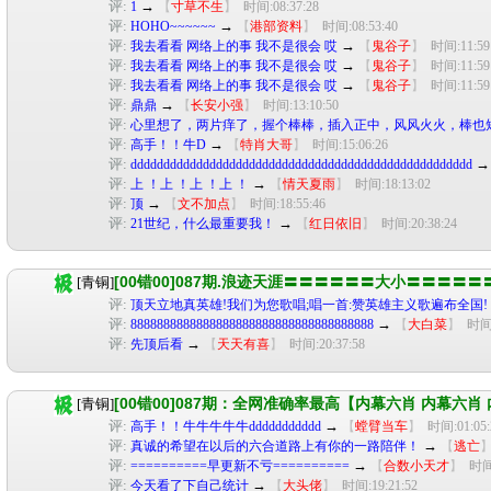
评:
→
1
【
寸草不生
】
时间:08:37:28
评:
→
HOHO~~~~~~
【
港部资料
】
时间:08:53:40
评:
→
我去看看 网络上的事 我不是很会 哎
【
鬼谷子
】
时间:11:59
评:
→
我去看看 网络上的事 我不是很会 哎
【
鬼谷子
】
时间:11:59
评:
→
我去看看 网络上的事 我不是很会 哎
【
鬼谷子
】
时间:11:59
评:
→
鼎鼎
【
长安小强
】
时间:13:10:50
评:
心里想了，两片痒了，握个棒棒，插入正中，风风火火，棒也
评:
→
高手！！牛D
【
特肖大哥
】
时间:15:06:26
评:
dddddddddddddddddddddddddddddddddddddddddddddddddddd
评:
→
上 ！上 ！上 ！上 ！
【
情天夏雨
】
时间:18:13:02
评:
→
顶
【
文不加点
】
时间:18:55:46
评:
→
21世纪，什么最重要我！
【
红日依旧
】
时间:20:38:24
[00错00]087期.浪迹天涯〓〓〓〓〓〓大小〓〓〓〓
[青铜]
评:
顶天立地真英雄!我们为您歌唱;唱一首:赞英雄主义歌遍布全国!
评:
→
8888888888888888888888888888888888888
【
大白菜
】
时间:
评:
→
先顶后看
【
天天有喜
】
时间:20:37:58
[00错00]087期：全网准确率最高【内幕六肖 内幕六肖
[青铜]
评:
→
高手！！牛牛牛牛牛ddddddddddd
【
螳臂当车
】
时间:01:05:
评:
→
真诚的希望在以后的六合道路上有你的一路陪伴！
【
逃亡
评:
→
==========早更新不亏==========
【
合数小天才
】
时间:
评:
→
今天看了下自己统计
【
大头佬
】
时间:19:21:52