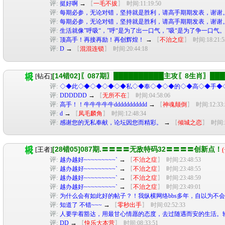
评:
→
挺好啊
【
一毛不拔
】
时间:11:19:50
评:
每期必参，无论对错，坚持就是胜利，请高手期期发表，谢谢
评:
每期必参，无论对错，坚持就是胜利，请高手期期发表，谢谢
评:
生活就像”呼吸“，”呼“是为了出一口气，”吸“是为了争一口气
评:
→
顶高手！再接再励！再创辉煌！
【
不治之症
】
时间:18:21:5
评:
→
D
【
混混连锁
】
时间:20:44:18
[14错02]〖087期〗██████████主攻〖8生肖〗███
[钻石]
评:
◇◆此◇◆◇◆◇◆◇◆私◇◆奉◇◆◇◆的◇◆高◇◆手◆
评:
→
DDDDDD
【
无所不在
】
时间:04:58:06
评:
→
高手！！牛牛牛牛牛ddddddddddd
【
神魂颠倒
】
时间:12:33:
评:
→
d
【
凤毛麟角
】
时间:12:48:34
评:
→
感谢您的无私奉献，论坛因您而精彩。
【
倾城之恋
】
时间:2
[28错05]087期.〓〓〓〓无敌特码32〓〓〓〓创新点！
[王者]
(
评:
→
越办越好~~~~~~~~~`
【
不治之症
】
时间:23:48:53
评:
→
越办越好~~~~~~~~~`
【
不治之症
】
时间:23:48:55
评:
→
越办越好~~~~~~~~~`
【
不治之症
】
时间:23:48:59
评:
→
越办越好~~~~~~~~~`
【
不治之症
】
时间:23:49:01
评:
为什么会有如此好的帖子？！我纵横网络bbs多年，自以为不
评:
→
知道了 不错~~~
【
零秒出手
】
时间:02:52:33
评:
人要学着豁达，用最甘心情愿的态度，去过随遇而安的生活。
评:
→
DD
【
快乐大本营
】
时间:08:33:51