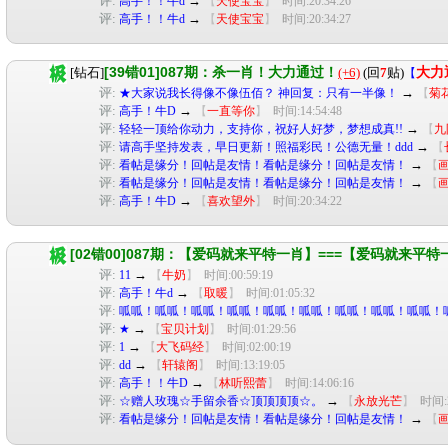
评:
→
高手！！牛d
【
天使宝宝
】
时间:20:34:26
评:
→
高手！！牛d
【
天使宝宝
】
时间:20:34:27
[39错01]087期：杀一肖！大力通过！
[钻石]
(+6)
(回
7
贴)
大力
【
评:
→
★大家说我长得像不像伍佰？ 神回复：只有一半像！
【
菊
评:
→
高手！牛D
【
一直等你
】
时间:14:54:48
评:
→
轻轻一顶给你动力，支持你，祝好人好梦，梦想成真!!
【
九
评:
→
请高手坚持发表，早日更新！照福彩民！公德无量！ddd
【
评:
→
看帖是缘分！回帖是友情！看帖是缘分！回帖是友情！
【
评:
→
看帖是缘分！回帖是友情！看帖是缘分！回帖是友情！
【
评:
→
高手！牛D
【
喜欢望外
】
时间:20:34:22
[02错00]087期：【爱码就来平特一肖】===【爱码就来平特
评:
→
11
【
牛奶
】
时间:00:59:19
评:
→
高手！牛d
【
取暖
】
时间:01:05:32
评:
呱呱！呱呱！呱呱！呱呱！呱呱！呱呱！呱呱！呱呱！呱呱！
评:
→
★
【
宝贝计划
】
时间:01:29:56
评:
→
1
【
大飞码经
】
时间:02:00:19
评:
→
dd
【
轩辕阁
】
时间:13:19:05
评:
→
高手！！牛D
【
林听熙蕾
】
时间:14:06:16
评:
→
☆赠人玫瑰☆手留余香☆顶顶顶顶☆。
【
永放光芒
】
时间:2
评:
→
看帖是缘分！回帖是友情！看帖是缘分！回帖是友情！
【