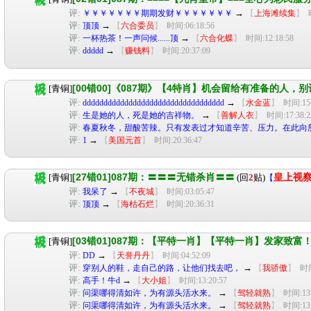
评:
→
￥￥￥￥￥￥￥期期发财￥￥￥￥￥￥￥
【
上海滩续集
】
评:
→
顶顶
【
六合委员
】
时间:06:18:56
评:
→
一杯热茶！一声问候......顶
【
六合化蝶
】
时间:12:18:58
评:
→
ddddd
【
赚钱料
】
时间:20:37:09
[00错00]《087期》【4特肖】机会留给有准备的人，
[青铜]
评:
→
dddddddddddddddddddddddddddddddddd
【
水金蓝
】
时间:15:
评:
→
生是她的人，死是她的吉祥物。
【
善解人衣
】
时间:17:38:2
评:
春夏秋冬，甜酸苦辣。只有发表过才知道辛苦、压力。在此向
评:
→
1
【
美国元首
】
时间:20:36:47
[27错01]087期：〓〓〓无错杀肖〓〓
[青铜]
(回
2
贴)
皇上视
【
评:
→
我呆了
【
不夜城
】
时间:03:05:47
评:
→
顶顶
【
海枯石烂
】
时间:20:36:31
[03错01]087期：【平特一肖】【平特一肖】发家致富
[青铜]
评:
→
DD
【
天誉丹丹
】
时间:04:52:09
评:
→
穿别人的鞋，走自己的路，让他们找去吧，
【
我骄傲
】
时间
评:
→
高手！牛d
【
大小姐
】
时间:13:20:57
评:
→
问渠哪得清如许，为有源头活水来。
【
驾轻就熟
】
时间:13:
评:
→
问渠哪得清如许，为有源头活水来。
【
驾轻就熟
】
时间:13: