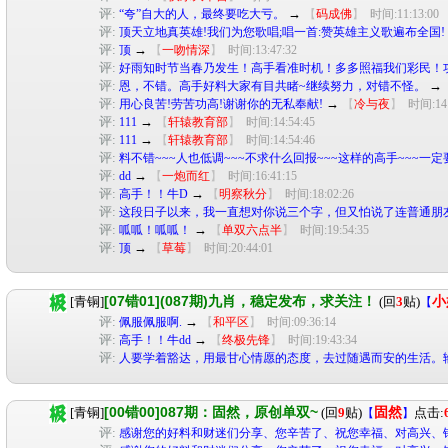
评:
→
“夸”自大的人，最终要吃大亏。
【
码成佛
】
时间:11:13:00
评:
顶天立地真英雄!我们为您歌唱;唱一首:赞英雄主义歌遍布全国!
评:
→
顶
【
一吻情深
】
时间:13:47:32
评:
好雨知时节当春乃发生！高手看准时机！多多照福我们彩民！
评:
→
恩，不错。高手好料大家有目共睹~继续努力，对错不怪。
评:
→
用心良苦!劳苦功高!谢谢你的无私奉献!
【
冷与夜
】
时间:14:
评:
→
111
【
轩辕教育部
】
时间:14:54:45
评:
→
111
【
轩辕教育部
】
时间:14:54:46
评:
料不错~~~人也低调~~~不求什么回报~~~这样的高手~~~一
评:
→
dd
【
一炮而红
】
时间:16:41:15
评:
→
高手！！牛D
【
明察秋分
】
时间:18:02:26
评:
这段日子以来，我一直想对你说三个字，但又怕说了连普通朋
评:
→
呱呱！呱呱！
【
单双六点半
】
时间:19:54:35
评:
→
顶
【
草莓
】
时间:20:44:01
[07错01](087期)九肖，稳定发布，求关注！
[青铜]
(回
3
贴)
小
【
评:
→
佩服佩服啊.
【
和平区
】
时间:09:36:14
评:
→
高手！！牛dd
【
终极先锋
】
时间:19:43:34
评:
人要学着豁达，用最甘心情愿的态度，去过随遇而安的生活。
[00错00]087期：固然，原创单双~
[青铜]
(回
9
贴)
固然
点击:
【
】
评:
感谢您的好料和财迷们分享、您辛苦了、祝您幸福、对高兴、