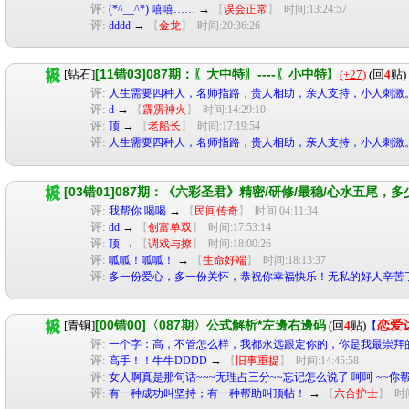
评:
→
(*^__^*) 嘻嘻……
【
误会正常
】
时间:13:24:57
评:
→
dddd
【
金龙
】
时间:20:36:26
[11错03]087期：〖大中特〗----〖小中特〗
[钻石]
(+27)
(回
4
贴)
评:
人生需要四种人，名师指路，贵人相助，亲人支持，小人刺激
评:
→
d
【
霹雳神火
】
时间:14:29:10
评:
→
顶
【
老船长
】
时间:17:19:54
评:
人生需要四种人，名师指路，贵人相助，亲人支持，小人刺激
[03错01]087期：《六彩圣君》精密/研修/最稳/心水五尾
评:
→
我帮你 喝喝
【
民间传奇
】
时间:04:11:34
评:
→
dd
【
创富单双
】
时间:17:53:14
评:
→
顶
【
调戏与撩
】
时间:18:00:26
评:
→
呱呱！呱呱！
【
生命好端
】
时间:18:13:37
评:
多一份爱心，多一份关怀，恭祝你幸福快乐！无私的好人辛苦
[00错00]〈087期〉公式解析*左邊右邊码
[青铜]
(回
4
贴)
恋爱
【
评:
一个字：高，不管怎么样，我都永远跟定你的，你是我最崇拜
评:
→
高手！！牛牛DDDD
【
旧事重提
】
时间:14:45:58
评:
女人啊真是那句话~~~无理占三分~~忘记怎么说了 呵呵 ~~你
评:
→
有一种成功叫坚持；有一种帮助叫顶帖！
【
六合护士
】
时间