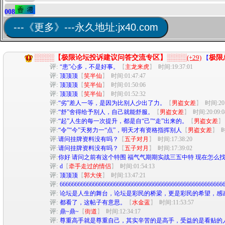
008
---《更多》---永久地址:jx40.com
░░░░【极限论坛投诉建议问答交流专区】░░░░
(+29)
极限
【
评:
“患”心多，不是好事。
【
主龙来虎
】
时间:19:37:01
评:
顶顶顶
【
笑半仙
】
时间:01:47:47
评:
顶顶顶
【
笑半仙
】
时间:01:50:06
评:
顶顶顶
【
笑半仙
】
时间:01:52:32
评:
“劣”差人一等，是因为比别人少出了力。
【
男盗女差
】
时间:20:
评:
“舒”舍得给予别人，自己就能舒服。
【
男盗女差
】
时间:20:09:0
评:
“起”人生的每一次提升，都是自“己”“走”出来的。
【
男盗女差
】
评:
“令”“今”天努力一“点”，明天才有资格指挥别人
【
男盗女差
】
时
评:
请问挂牌资料没有吗？
【
五子对月
】
时间:17:38:20
评:
请问挂牌资料没有吗？
【
五子对月
】
时间:17:39:02
评:
你好 请问之前有这个特围 福气气期期实战三五中特 现在怎么
评:
d
【
牵手走过的情侣
】
时间:01:54:13
评:
顶顶顶
【
郭大侠
】
时间:13:47:21
评:
666666666666666666666666666666666666666666666666666666
评:
论坛是人生的舞台，论坛是彩民的桥梁，更是彩民的希望，感
评:
都看了，这帖子有意思。
【
水金蓝
】
时间:11:53:57
评:
鼎~鼎~
【
街道
】
时间:12:34:17
评:
尊重高手就是尊重自己，其实辛苦的是高手，受益的是看贴的