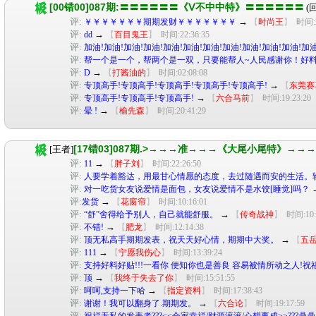
[00错00]087期:〓〓〓〓〓〓《Ⅴ不中中特》〓〓〓〓〓〓
(
评:
→
￥￥￥￥￥￥￥期期发财￥￥￥￥￥￥￥
【
时尚王
】
时间:2
评:
→
dd
【
百目鬼王
】
时间:22:36:35
评:
加油!加油!加油!加油!加油!加油!加油!加油!加油!加油!加油!加油
评:
帮一个是一个，帮两个是一双，只要能帮人~人民感谢你！好料
评:
→
D
【
打酱油的
】
时间:02:08:08
评:
→
专顶高手!专顶高手!专顶高手!专顶高手!专顶高手!
【
东莞赛
评:
→
专顶高手!专顶高手!专顶高手!
【
六合马前
】
时间:19:23:20
评:
→
晕 !
【
榆先森
】
时间:20:41:29
[17错03]087期.>→→→准→→→《大尾小尾特》→→
[王者]
评:
→
11
【
胖子刘
】
时间:22:26:50
评:
人要学着豁达，用最甘心情愿的态度，去过随遇而安的生活。
评:
对一吃货女友说爱情是面包，女友说爱情不是水饺[睡觉]吗？
评:
→
发货
【
花窗帘
】
时间:10:16:01
评:
→
“舒”舍得给予别人，自己就能舒服。
【
传奇战神
】
时间:10:
评:
→
不错!
【
肥龙
】
时间:12:14:38
评:
→
顶无私高手期期发表，祝天天好心情，期期中大奖。
【
五
评:
→
111
【
宁愿我伤心
】
时间:13:39:24
评:
支持好料好贴!!!一看你 便知你也是善良 容易被情所动之人!祝
评:
→
顶
【
我终于失去了你
】
时间:15:51:55
评:
→
呵呵,支持一下哈
【
指定资料
】
时间:17:38:43
评:
→
谢谢！我可以翻身了.期期发。
【
六合论
】
时间:19:17:59
评:
祝福无私的发表者???<<合家幸福/财源滚滚/心想事成>>???鼎