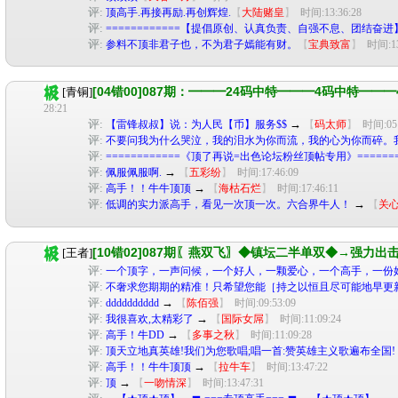
评:
顶高手.再接再励.再创辉煌.
【
大陆赌皇
】
时间:13:36:28
评:
============【提倡原创、认真负责、自强不息、团结奋进】==
评:
参料不顶非君子也，不为君子嫣能有财。
【
宝典致富
】
时间:13
[04错00]087期：━━━24码中特━━━4码中特━
[青铜]
28:21
评:
→
【雷锋叔叔】说：为人民【币】服务$$
【
码太师
】
时间:05:
评:
不要问我为什么哭泣，我的泪水为你而流，我的心为你而碎。
评:
============《顶了再说=出色论坛粉丝顶帖专用》=======
评:
→
佩服佩服啊.
【
五彩纷
】
时间:17:46:09
评:
→
高手！！牛牛顶顶
【
海枯石烂
】
时间:17:46:11
评:
→
低调的实力派高手，看见一次顶一次。六合界牛人！
【
关
[10错02]087期〖燕双飞〗◆镇坛二半单双◆→强力出
[王者]
评:
一个顶字，一声问候，一个好人，一颗爱心，一个高手，一份
评:
不奢求您期期的精准！只希望您能［持之以恒且尽可能地早更
评:
→
dddddddddd
【
陈佰强
】
时间:09:53:09
评:
→
我很喜欢,太精彩了
【
国际女屌
】
时间:11:09:24
评:
→
高手！牛DD
【
多事之秋
】
时间:11:09:28
评:
顶天立地真英雄!我们为您歌唱;唱一首:赞英雄主义歌遍布全国!
评:
→
高手！！牛牛顶顶
【
拉牛车
】
时间:13:47:22
评:
→
顶
【
一吻情深
】
时间:13:47:31