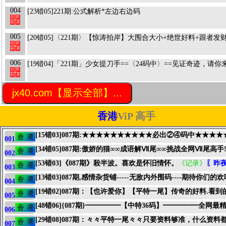
004
[23错05]221期:公式解析*左边右边码
005
[20错05]〈221期〉【惊涛拍岸】大围合大小+绝世好料+跟者发
006
[19错04]「221期」少女提刀手==〈24码中〉==见证奇迹，请你
jx40.com【显示全部】...
香港
ViP 高手
[15错03]087期:★★★★★★★★★★必出②④码中★★★
001
[34错05]087期:傲娇的猫∞∞成语解Ⅶ尾∞∞挑战全网Ⅶ尾高手
002
[53错03]《087期》殺半波。喜欢是怀旧情怀。
《记录》
〖昨
003
[13错03]087期,感情杂货铺-----无敌内外围码----期待你们的
004
[19错02]087期：【也许爱你】【平特一尾】传奇的好料.
005
[48错06]{087期}━━━━━【中特36码】━━━━━全
006
[29错08]087期：々々平特一尾々々只要资料够准，什么资
007