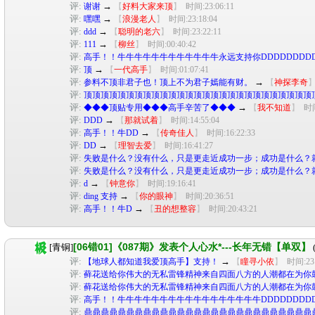
评:
→
谢谢
【
好料大家来顶
】
时间:23:06:11
评:
→
嘿嘿
【
浪漫老人
】
时间:23:18:04
评:
→
ddd
【
聪明的老六
】
时间:23:22:11
评:
→
111
【
柳丝
】
时间:00:40:42
评:
高手！！牛牛牛牛牛牛牛牛牛牛牛牛永远支持你DDDDDDDDDD
评:
→
顶
【
一代高手
】
时间:01:07:41
评:
→
参料不顶非君子也！顶上不为君子嫣能有财。
【
神探李奇
评:
顶顶顶顶顶顶顶顶顶顶顶顶顶顶顶顶顶顶顶顶顶顶顶顶顶顶顶
评:
→
◆◆◆顶贴专用◆◆◆高手辛苦了◆◆◆
【
我不知道
】
时间
评:
→
DDD
【
那就试着
】
时间:14:55:04
评:
→
高手！！牛DD
【
传奇佳人
】
时间:16:22:33
评:
→
DD
【
理智去爱
】
时间:16:41:27
评:
失败是什么？没有什么，只是更走近成功一步；成功是什么？
评:
失败是什么？没有什么，只是更走近成功一步；成功是什么？
评:
→
d
【
钟意你
】
时间:19:16:41
评:
→
ding 支持
【
你的眼神
】
时间:20:36:51
评:
→
高手！！牛D
【
丑的想整容
】
时间:20:43:21
[06错01]《087期》发表个人心水*---长年无错【单双】
[青铜]
评:
→
【地球人都知道我爱顶高手】支持！
【
瞳寻小依
】
时间:23:
评:
藓花送给你伟大的无私雷锋精神来自四面八方的人潮都在为你
评:
藓花送给你伟大的无私雷锋精神来自四面八方的人潮都在为你
评:
高手！！牛牛牛牛牛牛牛牛牛牛牛牛牛牛牛牛牛DDDDDDDDDDD
评:
鼎鼎鼎鼎鼎鼎鼎鼎鼎鼎鼎鼎鼎鼎鼎鼎鼎鼎鼎鼎鼎鼎鼎鼎鼎鼎鼎