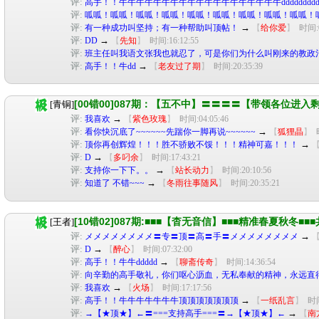
评:
高手！！牛牛牛牛牛牛牛牛牛牛牛牛牛牛牛牛牛牛牛dddddddddddddddd
评:
呱呱！呱呱！呱呱！呱呱！呱呱！呱呱！呱呱！呱呱！呱呱！
评:
→
有一种成功叫坚持；有一种帮助叫顶帖！
【
给你爱
】
时间:0
评:
→
DD
【
先知
】
时间:16:12:55
评:
班主任叫我语文张我也就忍了，可是你们为什么叫刚来的教政
评:
→
高手！！牛dd
【
老友过了期
】
时间:20:35:39
[00错00]087期：【五不中】〓〓〓〓【带领各位进
[青铜]
评:
→
我喜欢
【
紫色玫瑰
】
时间:04:05:46
评:
→
看你快沉底了~~~~~~先踹你一脚再说~~~~~~
【
狐狸晶
】
评:
→
顶你再创辉煌！！！胜不骄败不馁！！！精神可嘉！！！
评:
→
D
【
多叼余
】
时间:17:43:21
评:
→
支持你一下下。。
【
站长动力
】
时间:20:10:56
评:
→
知道了 不错~~~
【
冬雨往事随风
】
时间:20:35:21
[10错02]087期:■■■【杳无音信】■■■精准春夏秋冬■
[王者]
评:
→
メメメメメメメメ〓专〓顶〓高〓手〓メメメメメメメメ
评:
→
D
【
醉心
】
时间:07:32:00
评:
→
高手！！牛牛ddddd
【
聊斋传奇
】
时间:14:36:54
评:
向辛勤的高手敬礼，你们呕心沥血，无私奉献的精神，永远直
评:
→
我喜欢
【
火场
】
时间:17:17:56
评:
→
高手！！牛牛牛牛牛牛牛顶顶顶顶顶顶顶
【
一纸乱言
】
时间
评:
→
→【★顶★】←〓===支持高手===〓→【★顶★】←
【
南