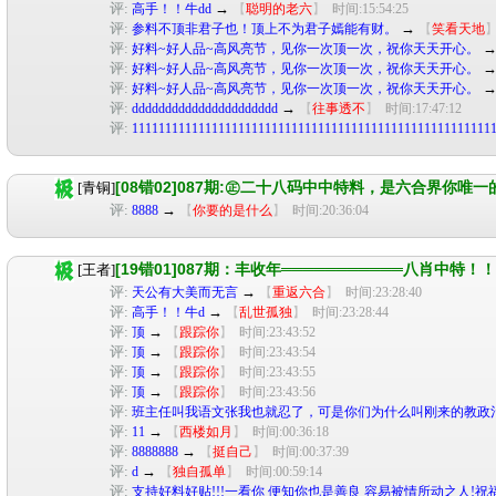
评:
→
高手！！牛dd
【
聪明的老六
】
时间:15:54:25
评:
→
参料不顶非君子也！顶上不为君子嫣能有财。
【
笑看天地
评:
好料~好人品~高风亮节，见你一次顶一次，祝你天天开心。
评:
好料~好人品~高风亮节，见你一次顶一次，祝你天天开心。
评:
好料~好人品~高风亮节，见你一次顶一次，祝你天天开心。
评:
→
dddddddddddddddddddddd
【
往事透不
】
时间:17:47:12
评:
111111111111111111111111111111111111111111111111111111
[08错02]087期:㊣二十八码中中特料，是六合界你唯
[青铜]
评:
→
8888
【
你要的是什么
】
时间:20:36:04
[19错01]087期：丰收年═══════════八肖中特！
[王者]
评:
→
天公有大美而无言
【
重返六合
】
时间:23:28:40
评:
→
高手！！牛d
【
乱世孤独
】
时间:23:28:44
评:
→
顶
【
跟踪你
】
时间:23:43:52
评:
→
顶
【
跟踪你
】
时间:23:43:54
评:
→
顶
【
跟踪你
】
时间:23:43:55
评:
→
顶
【
跟踪你
】
时间:23:43:56
评:
班主任叫我语文张我也就忍了，可是你们为什么叫刚来的教政
评:
→
11
【
西楼如月
】
时间:00:36:18
评:
→
8888888
【
挺自己
】
时间:00:37:39
评:
→
d
【
独自孤单
】
时间:00:59:14
评:
支持好料好贴!!!一看你 便知你也是善良 容易被情所动之人!祝