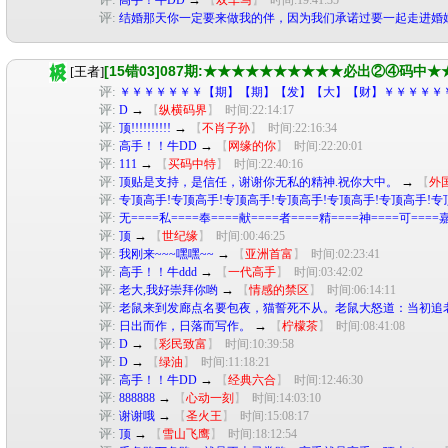
评:
结婚那天你一定要来做我的伴，因为我们承诺过要一起走进婚
[15错03]087期:★★★★★★★★★★必出②④码
[王者]
评:
￥￥￥￥￥￥￥【期】【期】【发】【大】【财】￥￥￥￥￥
评:
→
D
【
纵横码界
】
时间:22:14:17
评:
→
顶!!!!!!!!!!
【
不肖子孙
】
时间:22:16:34
评:
→
高手！！牛DD
【
网缘的你
】
时间:22:20:01
评:
→
111
【
买码中特
】
时间:22:40:16
评:
→
顶贴是支持，是信任，谢谢你无私的精神.祝你大中。
【
外
评:
专顶高手!专顶高手!专顶高手!专顶高手!专顶高手!专顶高手!专
评:
无====私====奉====献====者====精====神====可====嘉
评:
→
顶
【
世纪缘
】
时间:00:46:25
评:
→
我刚来~~~嘿嘿~~
【
亚洲首富
】
时间:02:23:41
评:
→
高手！！牛ddd
【
一代高手
】
时间:03:42:02
评:
→
老大,我好崇拜你哟
【
情感的禁区
】
时间:06:14:11
评:
老鼠来到发廊点名要包夜，猫誓死不从。老鼠大怒道：当初
评:
→
日出而作，日落而写作。
【
柠檬茶
】
时间:08:41:08
评:
→
D
【
彩民致富
】
时间:10:39:58
评:
→
D
【
绿油
】
时间:11:18:21
评:
→
高手！！牛DD
【
经典六合
】
时间:12:46:30
评:
→
888888
【
心动一刻
】
时间:14:03:10
评:
→
谢谢哦
【
圣火王
】
时间:15:08:17
评:
→
顶
【
雪山飞鹰
】
时间:18:12:54