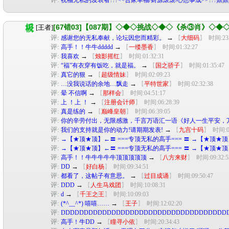
[67错03]【087期】◇◆◇挑战◇◆◇《杀③肖》◇◆
[王者]
评:
→
感谢您的无私奉献，论坛因您而精彩。
【
大细码
】
时间:23:
评:
→
高手！！牛牛ddddd
【
一缕墨香
】
时间:01:32:27
评:
→
我喜欢
【
烛影摇红
】
时间:01:32:31
评:
→
“福”有衣穿有饭吃，就是福。
【
国之骄子
】
时间:01:35:47
评:
→
真它的狠
【
超级情妹
】
时间:02:09:23
评:
→
…没我说话的余地…飘走
【
平特世家
】
时间:02:32:38
评:
→
晕 不信啊
【
那样会
】
时间:04:51:17
评:
→
上 ！上 ！
【
注册会计师
】
时间:06:28:39
评:
→
真是练的
【
巅峰皇朝
】
时间:06:39:05
评:
你的辛劳付出，无限感激，千言万语汇一语《好人一生平安，
评:
→
我们的支持就是你的动力!请期期发表!
【
九宫十码
】
时间:08
评:
→【★顶★顶】←〓 ===专顶无私的高手=== 〓 →【★顶★
评:
→【★顶★顶】←〓 ===专顶无私的高手=== 〓 →【★顶★
评:
→
高手！！牛牛牛牛牛顶顶顶顶顶
【
八方来财
】
时间:09:32:5
评:
→
DD
【
好白杨
】
时间:09:34:51
评:
→
都看了，这帖子有意思。
【
过目成诵
】
时间:09:50:47
评:
→
DDD
【
人生马戏团
】
时间:10:08:31
评:
→
d
【
千王之王
】
时间:10:09:03
评:
→
(*^__^*) 嘻嘻……
【
王子
】
时间:12:02:20
评:
DDDDDDDDDDDDDDDDDDDDDDDDDDDDDDDDDDDD
评:
→
高手！牛DD
【
瞳寻小依
】
时间:20:34:43