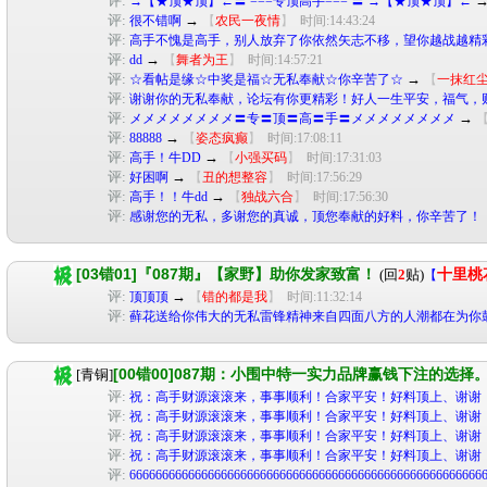
评:
→【★顶★顶】←〓 ===专顶高手=== 〓 →【★顶★顶】←
评:
→
很不错啊
【
农民一夜情
】
时间:14:43:24
评:
高手不愧是高手，别人放弃了你依然矢志不移，望你越战越精
评:
→
dd
【
舞者为王
】
时间:14:57:21
评:
→
☆看帖是缘☆中奖是福☆无私奉献☆你辛苦了☆
【
一抹红
评:
谢谢你的无私奉献，论坛有你更精彩！好人一生平安，福气，财
评:
→
メメメメメメメメ〓专〓顶〓高〓手〓メメメメメメメメ
评:
→
88888
【
姿态疯癫
】
时间:17:08:11
评:
→
高手！牛DD
【
小强买码
】
时间:17:31:03
评:
→
好困啊
【
丑的想整容
】
时间:17:56:29
评:
→
高手！！牛dd
【
独战六合
】
时间:17:56:30
评:
感谢您的无私，多谢您的真诚，顶您奉献的好料，你辛苦了！
[03错01]『087期』【家野】助你发家致富！
(回
2
贴)
十里桃
【
评:
→
顶顶顶
【
错的都是我
】
时间:11:32:14
评:
藓花送给你伟大的无私雷锋精神来自四面八方的人潮都在为你
[00错00]087期：小围中特一实力品牌赢钱下注的选择。
[青铜]
评:
祝：高手财源滚滚来，事事顺利！合家平安！好料顶上、谢谢
评:
祝：高手财源滚滚来，事事顺利！合家平安！好料顶上、谢谢
评:
祝：高手财源滚滚来，事事顺利！合家平安！好料顶上、谢谢
评:
祝：高手财源滚滚来，事事顺利！合家平安！好料顶上、谢谢
评:
666666666666666666666666666666666666666666666666666666