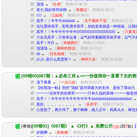
评:
→
顶顶
【
红虎
】
时间:01:46:58
评:
→
老大,我好崇拜你哟
【
朱颜记
】
时间:02:20:12
评:
→
111
【
江如画
】
时间:03:30:51
评:
→
高手！！牛牛牛ddddddd
【
关于易烊千玺
】
时间:04:12:52
评:
论坛需求高手，彩民需求高手，你的发表就是一种祝福，让我
评:
→
高手！！牛牛牛牛牛牛牛DDDDDDDDDDDDDD
【
只要准
评:
六合无高手；只有幸运者；运气好闭着眼睛买啥开啥；运气不
评:
→
高手！牛D
【
本能两行
】
时间:12:56:03
评:
→
顶顶顶
【
拥有的情况
】
时间:16:32:12
评:
→
dd
【
日光倾城
】
时间:16:46:50
评:
→
@,@..是什么意思呀？
【
神州六合
】
时间:20:36:03
[00错00]087期：▲必杀三肖▲==一份值得你一直看下去的
评:
→
顶下再看
【
一点心动
】
时间:10:05:23
评:
【给我顶一帖】您的“顶贴”是对我最大的支持、是给了我动力、是我继续
评:
======没有常胜的将军======只有久战的英雄======能坚
评:
高手！！牛牛牛牛牛牛牛牛牛牛牛dddddddddddddddddddddd
评:
→
真好。。。。。。。。。
【
吴邦宇
】
时间:17:54:31
评:
心里想了，两片痒了，握个棒棒，插入正中，风风火火，棒也
[05错01]《087期》 ▲《3行》▲ 免费公开
[青铜]
(+6)
(回
7
贴)
【
评:
→
好困啊
【
四条烟
】
时间:23:45:55