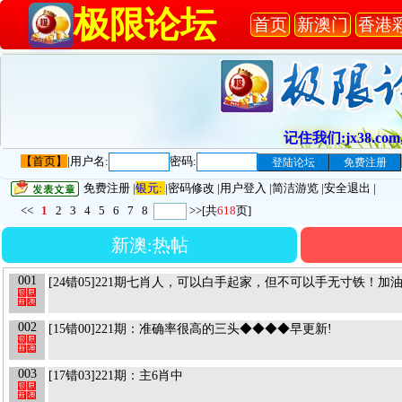
极限论坛
首页
新澳门
香港
记住我们:jx38.com,
【首页】
|
用户名:
密码:
免费注册
|
银元:
|
密码修改
|
用户登入
|
简洁游览
|
安全退出
|
<<
1
2
3
4
5
6
7
8
>>
[共
618
页]
新澳:热帖
001
[24错05]221期七肖人，可以白手起家，但不可以手无寸铁！加
002
[15错00]221期：准确率很高的三头◆◆◆◆早更新!
003
[17错03]221期：主6肖中