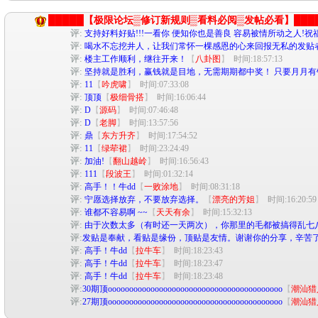
█████【极限论坛▒修订新规则▒看料必阅▒发帖必看】███
评:
支持好料好贴!!!一看你 便知你也是善良 容易被情所动之人!祝
评:
喝水不忘挖井人，让我们常怀一棵感恩的心来回报无私的发贴者
评:
楼主工作顺利，继往开来！
【
八卦图
】
时间:18:57:13
评:
坚持就是胜利，赢钱就是目地，无需期期都中奖！ 只要月月有
评:
11
【
吟虎啸
】
时间:07:33:08
评:
顶顶
【
极细骨搭
】
时间:16:06:44
评:
D
【
源码
】
时间:07:46:48
评:
D
【
老脚
】
时间:13:57:56
评:
鼎
【
东方升齐
】
时间:17:54:52
评:
11
【
绿荦裙
】
时间:23:24:49
评:
加油!
【
翻山越岭
】
时间:16:56:43
评:
111
【
段波王
】
时间:01:32:14
评:
高手！！牛dd
【
一败涂地
】
时间:08:31:18
评:
宁愿选择放弃，不要放弃选择。
【
漂亮的芳姐
】
时间:16:20:59
评:
谁都不容易啊 ~~
【
天天有余
】
时间:15:32:13
评:
由于次数太多（有时还一天两次），你那里的毛都被搞得乱七
评:
发贴是奉献，看贴是缘份，顶贴是友情。谢谢你的分享，辛苦
评:
高手！牛dd
【
拉牛车
】
时间:18:23:43
评:
高手！牛dd
【
拉牛车
】
时间:18:23:47
评:
高手！牛dd
【
拉牛车
】
时间:18:23:48
评:
30期顶ooooooooooooooooooooooooooooooooooooooooo
【
潮汕猎
评:
27期顶ooooooooooooooooooooooooooooooooooooooooo
【
潮汕猎