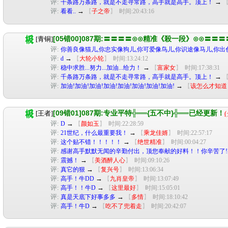
评:
→
千条路万条路，就是不走寻常路，高手就是高手。顶上！
评:
→
看看..
【
子之帝
】
时间:20:43:16
[05错00]087期:〓〓〓〓⊙⊙精准《殺一段》⊙⊙〓〓〓
[青铜]
评:
你善良像猫儿,你忠实像狗儿,你可爱像鸟儿,你识途像马儿,你出
评:
→
d
【
大轮小轮
】
时间:13:24:12
评:
→
稳中求胜...努力...加油...给力！
【
富家女
】
时间:17:38:31
评:
→
千条路万条路，就是不走寻常路，高手就是高手。顶上！
评:
→
加油!加油!加油!加油!加油!加油!加油!加油!
【
该怎么才知道
[09错01]087期:专业平特╬══{五不中}╬══已经更新！
[王者]
(
评:
→
D
【
颜如玉
】
时间:22:28:59
评:
→
21世纪，什么最重要我！
【
乘龙佳婿
】
时间:22:57:17
评:
→
这个贴不错！！！！！
【
绝世精准
】
时间:00:04:27
评:
感谢高手默默无闻的辛勤付出，顶您奉献的好料！！你辛苦了!期
评:
→
震撼！
【
美酒醉人心
】
时间:09:10:26
评:
→
真它的狠
【
复兴号
】
时间:13:06:34
评:
→
高手！牛DD
【
九肖皇帝
】
时间:13:07:49
评:
→
高手！！牛D
【
这里最好
】
时间:15:05:01
评:
→
真是天底下好事多多
【
多情
】
时间:18:10:42
评:
→
高手！牛D
【
吃不了兜着走
】
时间:20:42:07