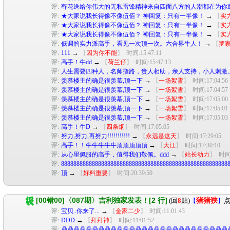
评:
藓花送给你伟大的无私雷锋精神来自四面八方的人潮都在为你
评:
→
★大家说我长得像不像伍佰？ 神回复：只有一半像！
【
实
评:
→
★大家说我长得像不像伍佰？ 神回复：只有一半像！
【
实
评:
→
★大家说我长得像不像伍佰？ 神回复：只有一半像！
【
实
评:
→
低调的实力派高手，看见一次顶一次。六合界牛人！
【
罗
评:
→
111
【
因为你不能
】
时间:15:47:11
评:
→
高手！牛dd
【
荷兰仔
】
时间:15:47:13
评:
人生需要四种人，名师指路，贵人相助，亲人支持，小人刺激
评:
→
羡慕楼主的确是很羡慕,顶一下
【
一场絮雪
】
时间:17:04:56
评:
→
羡慕楼主的确是很羡慕,顶一下
【
一场絮雪
】
时间:17:04:57
评:
→
羡慕楼主的确是很羡慕,顶一下
【
一场絮雪
】
时间:17:05:00
评:
→
羡慕楼主的确是很羡慕,顶一下
【
一场絮雪
】
时间:17:05:01
评:
→
羡慕楼主的确是很羡慕,顶一下
【
一场絮雪
】
时间:17:05:03
评:
→
高手！牛D
【
四条烟
】
时间:17:05:05
评:
→
努力,努力,再努力!!!!!!!!!!!
【
永远是这天
】
时间:17:29:05
评:
→
高手！！牛牛牛牛牛顶顶顶顶顶
【
大江
】
时间:17:30:10
评:
→
从心里佩服的高手，值得我们敬佩。ddd
【
站长动力
】
时间:
评:
888888888888888888888888888888888888888888888888888888
评:
→
顶
【
好料重要
】
时间:20:39:50
[00错00]〈087期〉吉利独家发表！[2 行]
(回
8
贴)
猪猪狭
点
【
】
评:
→
宝贝..你来了...
【
金家二少
】
时间:11:01:43
评:
→
DDD
【
拜拜神
】
时间:11:01:52
评:
鼎鼎鼎鼎鼎鼎鼎鼎鼎鼎鼎鼎鼎鼎鼎鼎鼎鼎鼎鼎鼎鼎鼎鼎鼎鼎鼎