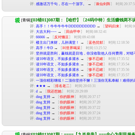
评:
→
感激话万千句，尽在一个顶字。
【
诛仙剑阵
】
时间:20:37:5
[03错01]087期：【哈狞】〔24码中特〕生活赚钱两不
[青铜]
评:
→
高手！！牛牛牛牛牛DDDDDDDDDD
【
望码归来
】
时间:06
评:
→
大吉大利~~~
【
田由甲申
】
时间:08:32:41
评:
→
66666
【
反对懒豆
】
时间:09:43:08
评:
→
楼主出门来财，儿孙满堂！
【
蓝色忧郁
】
时间:12:18:50
评:
→
高手！牛D
【
叫世界喝采
】
时间:13:25:52
评:
坚持就是胜利，赢钱就是目地，你没收取他人任何费用，对错
评:
→
读10年语文，不如多多灌水
【
惨不忍睹
】
时间:17:35:52
评:
→
读10年语文，不如多多灌水
【
惨不忍睹
】
时间:17:35:54
评:
→
读10年语文，不如多多灌水
【
惨不忍睹
】
时间:17:35:56
评:
→
读10年语文，不如多多灌水
【
惨不忍睹
】
时间:17:35:57
评:
一顶你精彩继续！二顶你坚持不懈！三顶你无私奉献！难得的高
评:
→
★★★
【
排名老二
】
时间:20:03:31
评:
→
d
【
我还想她
】
时间:20:29:09
评:
→
ding 支持
【
你的眼神
】
时间:20:37:17
评:
→
ding 支持
【
你的眼神
】
时间:20:37:20
评:
→
ding 支持
【
你的眼神
】
时间:20:37:22
评:
→
ding 支持
【
你的眼神
】
时间:20:37:24
评:
→
ding 支持
【
你的眼神
】
时间:20:37:33
[02错01]087期：====【九肖皇帝】===全心为彩民服
[青铜]