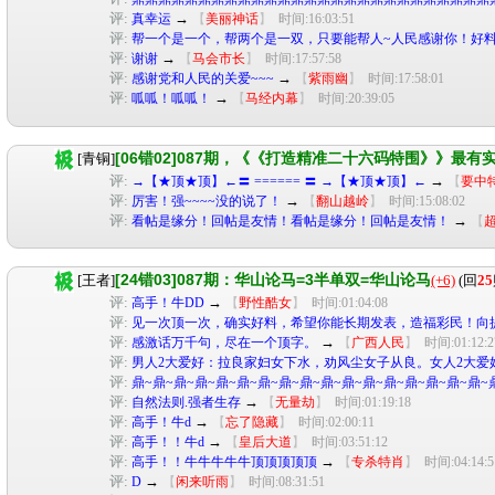
评:
→
真幸运
【
美丽神话
】
时间:16:03:51
评:
帮一个是一个，帮两个是一双，只要能帮人~人民感谢你！好料
评:
→
谢谢
【
马会市长
】
时间:17:57:58
评:
→
感谢党和人民的关爱~~~
【
紫雨幽
】
时间:17:58:01
评:
→
呱呱！呱呱！
【
马经内幕
】
时间:20:39:05
[06错02]087期，《《打造精准二十六码特围》》最有
[青铜]
评:
→
→【★顶★顶】←〓 ====== 〓 →【★顶★顶】←
【
要中
评:
→
厉害！强~~~~没的说了！
【
翻山越岭
】
时间:15:08:02
评:
→
看帖是缘分！回帖是友情！看帖是缘分！回帖是友情！
【
[24错03]087期：华山论马=3半单双=华山论马
[王者]
(+6)
(回
25
评:
→
高手！牛DD
【
野性酷女
】
时间:01:04:08
评:
见一次顶一次，确实好料，希望你能长期发表，造福彩民！向
评:
→
感激话万千句，尽在一个顶字。
【
广西人民
】
时间:01:12:2
评:
男人2大爱好：拉良家妇女下水，劝风尘女子从良。女人2大爱
评:
鼎~鼎~鼎~鼎~鼎~鼎~鼎~鼎~鼎~鼎~鼎~鼎~鼎~鼎~鼎~鼎~鼎~
评:
→
自然法则.强者生存
【
无量劫
】
时间:01:19:18
评:
→
高手！牛d
【
忘了隐藏
】
时间:02:00:11
评:
→
高手！！牛d
【
皇后大道
】
时间:03:51:12
评:
→
高手！！牛牛牛牛牛顶顶顶顶顶
【
专杀特肖
】
时间:04:14:5
评:
→
D
【
闲来听雨
】
时间:08:31:51