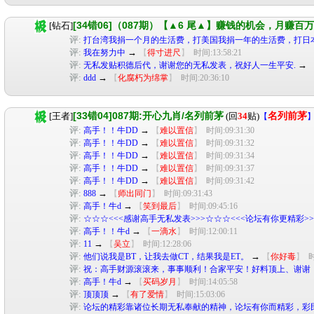
[34错06]（087期）【▲6 尾▲】赚钱的机会，月赚百
[钻石]
评:
打台湾我捐一个月的生活费，打美国我捐一年的生活费，打日本我
评:
→
我在努力中
【
得寸进尺
】
时间:13:58:21
评:
→
无私发贴积德后代，谢谢您的无私发表，祝好人一生平安.
评:
→
ddd
【
化腐朽为绵掌
】
时间:20:36:10
[33错04]087期:开心九肖/名列前茅
[王者]
(回
34
贴)
名列前茅
【
评:
→
高手！！牛DD
【
难以置信
】
时间:09:31:30
评:
→
高手！！牛DD
【
难以置信
】
时间:09:31:32
评:
→
高手！！牛DD
【
难以置信
】
时间:09:31:34
评:
→
高手！！牛DD
【
难以置信
】
时间:09:31:37
评:
→
高手！！牛DD
【
难以置信
】
时间:09:31:42
评:
→
888
【
师出同门
】
时间:09:31:43
评:
→
高手！牛d
【
笑到最后
】
时间:09:45:16
评:
☆☆☆<<<感谢高手无私发表>>>☆☆☆<<<论坛有你更精彩>
评:
→
高手！！牛d
【
一滴水
】
时间:12:00:11
评:
→
11
【
吴立
】
时间:12:28:06
评:
→
他们说我是BT，让我去做CT，结果我是ET。
【
你好毒
】
时
评:
祝：高手财源滚滚来，事事顺利！合家平安！好料顶上、谢谢
评:
→
高手！牛d
【
买码岁月
】
时间:14:05:58
评:
→
顶顶顶
【
有了爱情
】
时间:15:03:06
评:
论坛的精彩靠诸位长期无私奉献的精神，论坛有你而精彩，彩