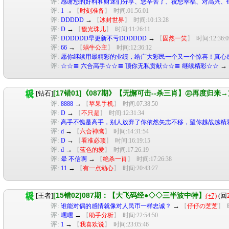
评:
感谢您的好料和财迷们分享、您辛苦了、祝您幸福、对高兴、
评:
→
1
【
时刻准备
】
时间:01:56:01
评:
→
DDDDD
【
冰封世界
】
时间:10:13:28
评:
→
D
【
馥光珠儿
】
时间:11:26:11
评:
→
DDDDDD早更新不亏DDDDDD
【
固然一笑
】
时间:12:36:0
评:
→
66
【
蜗牛公主
】
时间:12:36:12
评:
愿你继续用最精彩的业绩，给广大彩民一个又一个惊喜！真心
评:
→
☆☆〓 六合高手☆☆〓 顶你无私贡献☆☆〓 继续精彩☆☆
[17错01]《087期》【无懈可击--杀三肖】㊣再度归
[钻石]
评:
→
8888
【
苹果手机
】
时间:07:38:50
评:
→
D
【
不只是
】
时间:12:31:34
评:
高手不愧是高手，别人放弃了你依然矢志不移，望你越战越精
评:
→
d
【
六合神鹰
】
时间:14:31:54
评:
→
D
【
看准必顶
】
时间:16:19:15
评:
→
d
【
蓝色的爱
】
时间:17:26:19
评:
→
晕 不信啊
【
绝杀一肖
】
时间:17:26:38
评:
→
11
【
有一点动心
】
时间:20:43:27
[15错02]087期：【大飞码经●◇◇三半波中特】
[王者]
(+7)
(回
评:
→
谁能对偶的感情就像对人民币一样忠诚？
【
仔仔の芝芝
】
评:
→
嘿嘿
【
助手分析
】
时间:22:54:50
评:
→
1
【
我喜欢说
】
时间:23:05:46