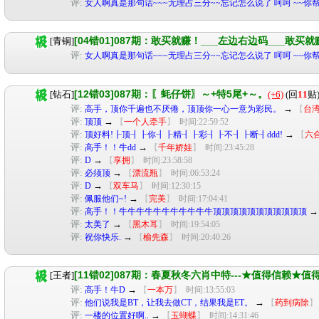
评:
女人啊真是那句话~~~无理占三分~~忘记怎么说了 呵呵 ~~你
[04错01]087期：敢买就赚！___左边右边码___敢买
[青铜]
评:
女人啊真是那句话~~~无理占三分~~忘记怎么说了 呵呵 ~~你
[12错03]087期：〖蚝仔饼〗～+特5尾+～。
[钻石]
(+6)
(回
11
贴
评:
→
高手，顶你千遍也不厌倦，顶顶你一心一意为彩民。
【
台
评:
→
顶顶
【
一个人牵手
】
时间:22:59:52
评:
→
顶好料!┠顶┨┠你┨┠精┨┠彩┨┠不┨┠断┨ddd!
【
六
评:
→
高手！！牛dd
【
千年娇娃
】
时间:23:45:28
评:
→
D
【
享拥
】
时间:23:58:58
评:
→
必须顶
【
漂流瓶
】
时间:06:53:24
评:
→
D
【
双车马
】
时间:12:30:15
评:
→
佩服他们~!
【
完美
】
时间:17:04:41
评:
高手！！牛牛牛牛牛牛牛牛牛牛牛顶顶顶顶顶顶顶顶顶顶顶
评:
→
太美了
【
黑木耳
】
时间:19:54:05
评:
→
祝你快乐.
【
榆先森
】
时间:20:40:26
[11错02]087期：春夏秋冬六肖中特---★值得信赖★
[王者]
评:
→
高手！牛D
【
一本万
】
时间:13:55:03
评:
→
他们说我是BT，让我去做CT，结果我是ET。
【
药到病除
】
评:
→
一楼的位置好啊..
【
玉蝴蝶
】
时间:14:31:46