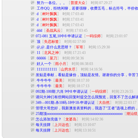
评:
努力~~各位。。。
【
普渡大众
】
时间:07:29:27
评:
工作QQ，拒绝闲聊，若要强聊，收费五毛，标点符号，半价
评:
d
【
树叶飘飘
】
时间:17:03:40
评:
d
【
树叶飘飘
】
时间:17:03:41
评:
d
【
树叶飘飘
】
时间:17:03:43
评:
ddd
【
圣战风云
】
时间:17:03:45
评:
072-081 五尾,10中8 申请认证
【
一码综师
】
时间:23:01:07
评:
顶
【
失恋标签
】
时间:02:57:00
评:
@,@..是什么意思呀？
【
军哥
】
时间:15:29:30
评:
11
【
北风之神
】
时间:17:21:43
评:
66666
【
菜刀
】
时间:09:58:36
评:
好人一个
【
雨小月
】
时间:06:38:03
评:
11111111111
【
山穷水尽
】
时间:14:16:56
评:
发贴是奉献，看贴是缘份，顶贴是友情。谢谢你的分享，辛苦
评:
牛牛牛牛
【
最美
】
时间:18:17:10
评:
牛牛牛牛
【
最美
】
时间:18:17:13
评:
092期-100期 六肖 9中8 申请认证
【
一码综师
】
时间:23:26:55
评:
请问大神们有些网站回复时提交怎么我预览，回复不了怎么解
评:
349—001期-杀10码-18中18-申请认证
【
大自然
】
时间:22:03:17
评:
管理大哥您好，我新澳发表资料的，我选了“王者”选项上榜的
评:
25期顶ooooooooooooooooooooooooooooooooooooooooo
【
潮汕猎
评:
怎么添加充值？
【
龙婆岛
】
时间:14:02:36
评:
每天挂牌
【
上川达也
】
时间:13:10:07
评:
每天挂牌
【
上川达也
】
时间:13:10:51