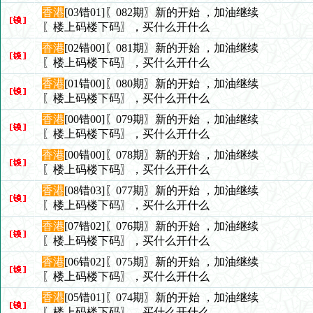
香港
[03错01]〖082期〗新的开始 ，加油继续
〖楼上码楼下码〗，买什么开什么
香港
[02错00]〖081期〗新的开始 ，加油继续
〖楼上码楼下码〗，买什么开什么
香港
[01错00]〖080期〗新的开始 ，加油继续
〖楼上码楼下码〗，买什么开什么
香港
[00错00]〖079期〗新的开始 ，加油继续
〖楼上码楼下码〗，买什么开什么
香港
[00错00]〖078期〗新的开始 ，加油继续
〖楼上码楼下码〗，买什么开什么
香港
[08错03]〖077期〗新的开始 ，加油继续
〖楼上码楼下码〗，买什么开什么
香港
[07错02]〖076期〗新的开始 ，加油继续
〖楼上码楼下码〗，买什么开什么
香港
[06错02]〖075期〗新的开始 ，加油继续
〖楼上码楼下码〗，买什么开什么
香港
[05错01]〖074期〗新的开始 ，加油继续
〖楼上码楼下码〗，买什么开什么