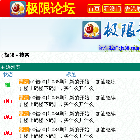
极限论坛
首页
新澳门
香港
记住我们:jx38.com,
极限
» 搜索
主题列表
状态
标题
香港
[01错00]〖086期〗新的开始 ，加油继续
〖楼上码楼下码〗，买什么开什么
香港
[00错00]〖085期〗新的开始 ，加油继续
〖楼上码楼下码〗，买什么开什么
香港
[00错00]〖084期〗新的开始 ，加油继续
〖楼上码楼下码〗，买什么开什么
香港
[00错00]〖083期〗新的开始 ，加油继续
〖楼上码楼下码〗，买什么开什么